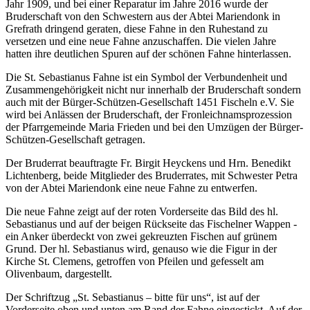
Jahr 1909, und bei einer Reparatur im Jahre 2016 wurde der
Bruderschaft von den Schwestern aus der Abtei Mariendonk in
Grefrath dringend geraten, diese Fahne in den Ruhestand zu
versetzen und eine neue Fahne anzuschaffen. Die vielen Jahre
hatten ihre deutlichen Spuren auf der schönen Fahne hinterlassen.
Die St. Sebastianus Fahne ist ein Symbol der Verbundenheit und
Zusammengehörigkeit nicht nur innerhalb der Bruderschaft sondern
auch mit der Bürger-Schützen-Gesellschaft 1451 Fischeln e.V. Sie
wird bei Anlässen der Bruderschaft, der Fronleichnamsprozession
der Pfarrgemeinde Maria Frieden und bei den Umzügen der Bürger-
Schützen-Gesellschaft getragen.
Der Bruderrat beauftragte Fr. Birgit Heyckens und Hrn. Benedikt
Lichtenberg, beide Mitglieder des Bruderrates, mit Schwester Petra
von der Abtei Mariendonk eine neue Fahne zu entwerfen.
Die neue Fahne zeigt auf der roten Vorderseite das Bild des hl.
Sebastianus und auf der beigen Rückseite das Fischelner Wappen -
ein Anker überdeckt von zwei gekreuzten Fischen auf grünem
Grund. Der hl. Sebastianus wird, genauso wie die Figur in der
Kirche St. Clemens, getroffen von Pfeilen und gefesselt am
Olivenbaum, dargestellt.
Der Schriftzug „St. Sebastianus – bitte für uns“, ist auf der
Vorderseite oben und unten am Rand der Fahne eingestickt. Auf der