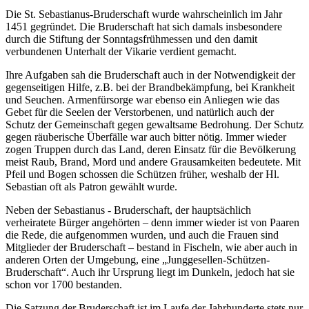
Die St. Sebastianus-Bruderschaft wurde wahrscheinlich im Jahr
1451 gegründet. Die Bruderschaft hat sich damals insbesondere
durch die Stiftung der Sonntagsfrühmessen und den damit
verbundenen Unterhalt der Vikarie verdient gemacht.
Ihre Aufgaben sah die Bruderschaft auch in der Notwendigkeit der
gegenseitigen Hilfe, z.B. bei der Brandbekämpfung, bei Krankheit
und Seuchen. Armenfürsorge war ebenso ein Anliegen wie das
Gebet für die Seelen der Verstorbenen, und natürlich auch der
Schutz der Gemeinschaft gegen gewaltsame Bedrohung. Der Schutz
gegen räuberische Überfälle war auch bitter nötig. Immer wieder
zogen Truppen durch das Land, deren Einsatz für die Bevölkerung
meist Raub, Brand, Mord und andere Grausamkeiten bedeutete. Mit
Pfeil und Bogen schossen die Schützen früher, weshalb der Hl.
Sebastian oft als Patron gewählt wurde.
Neben der Sebastianus - Bruderschaft, der hauptsächlich
verheiratete Bürger angehörten – denn immer wieder ist von Paaren
die Rede, die aufgenommen wurden, und auch die Frauen sind
Mitglieder der Bruderschaft – bestand in Fischeln, wie aber auch in
anderen Orten der Umgebung, eine „Junggesellen-Schützen-
Bruderschaft“. Auch ihr Ursprung liegt im Dunkeln, jedoch hat sie
schon vor 1700 bestanden.
Die Satzung der Bruderschaft ist im Laufe der Jahrhunderte stets nur